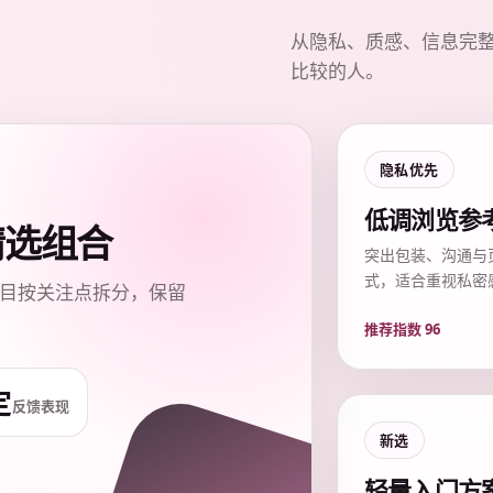
从隐私、质感、信息完
比较的人。
隐私优先
低调浏览参
质精选组合
突出包装、沟通与
式，适合重视私密
目按关注点拆分，保留
推荐指数 96
定
反馈表现
新选
轻量入门方