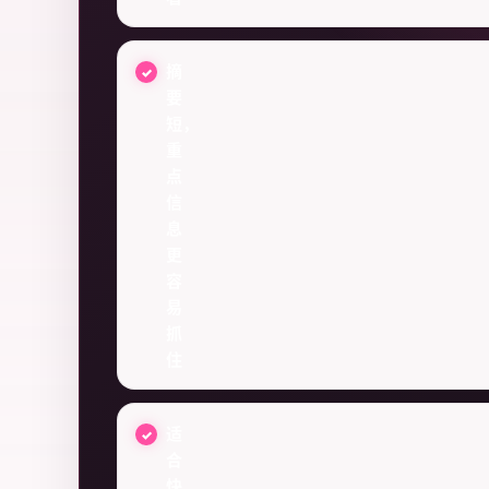
摘
要
短，
重
点
信
息
更
容
易
抓
住
适
合
快