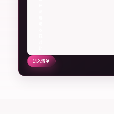
速
筛
选
与
收
藏
对
比
进入清单