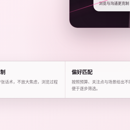
浏览与沟通更克制
克制
偏好匹配
夸张话术，不放大焦虑，浏览过程
按照预算、关注点与场景给出不
。
便于逐步筛选。