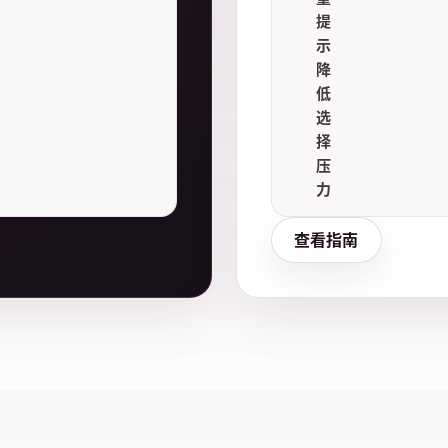
提
示
降
低
选
择
压
力
查看指南