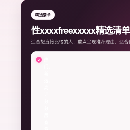
精选清单
性xxxxfreexxxxx精选清单
适合想直接比较的人，重点呈现推荐理由、适合
热
门、
新
选、
高
评
分
分
层
查
看