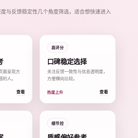
整度与反馈稳定性几个角度筛选，适合想快速进入
高评分
考
口碑稳定选择
页面呈现方
关注反馈一致性与信息透明度，
感的人。
方便横向比较。
查看
查看
热度上升
细节控
案
质感偏好参考