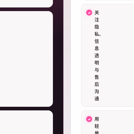
关
注
隐
私、
信
息
透
明
与
售
后
沟
通
用
轻
量