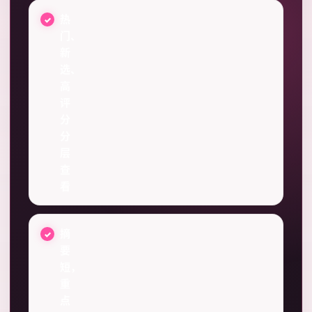
热
门、
新
选、
高
评
分
分
层
查
看
摘
要
短，
重
点