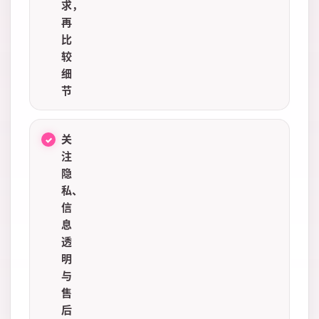
求，
再
比
较
细
节
关
注
隐
私、
信
息
透
明
与
售
后