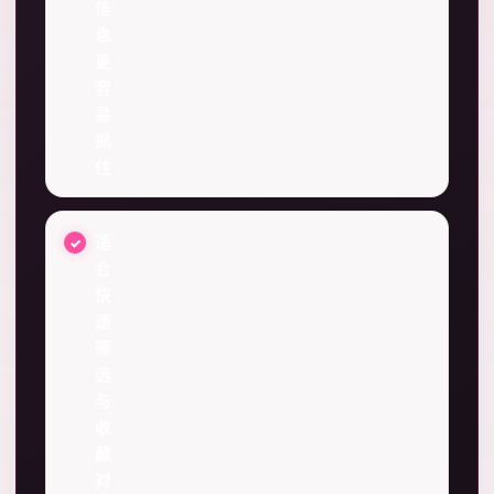
信
息
更
容
易
抓
住
适
合
快
速
筛
选
与
收
藏
对