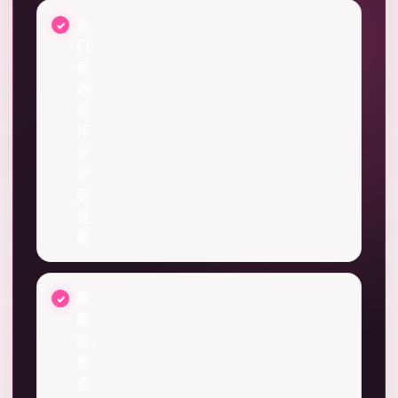
热
门、
新
选、
高
评
分
分
层
查
看
摘
要
短，
重
点