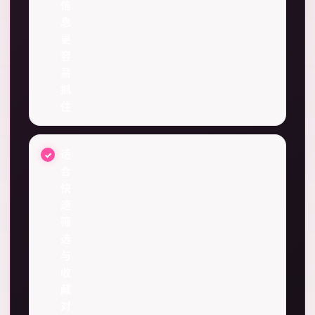
信
息
更
容
易
抓
住
适
合
快
速
筛
选
与
收
藏
对