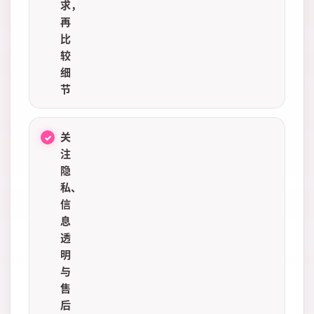
求，
再
比
较
细
节
关
注
隐
私、
信
息
透
明
与
售
后