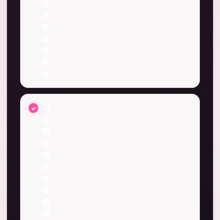
信
息
更
容
易
抓
住
适
合
快
速
筛
选
与
收
藏
对