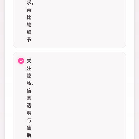
求，
再
比
较
细
节
关
注
隐
私、
信
息
透
明
与
售
后