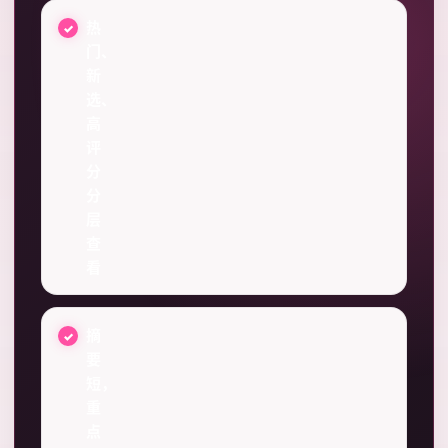
热
门、
新
选、
高
评
分
分
层
查
看
摘
要
短，
重
点