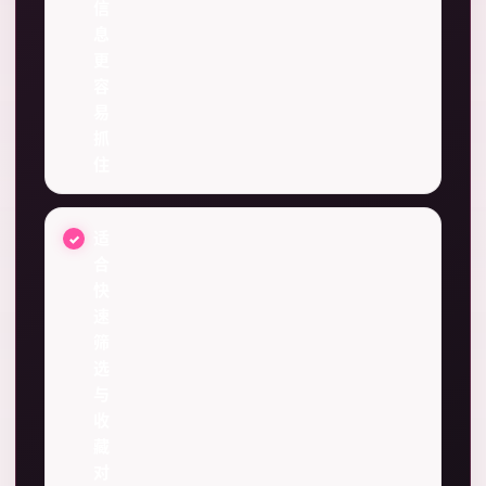
信
息
更
容
易
抓
住
适
合
快
速
筛
选
与
收
藏
对