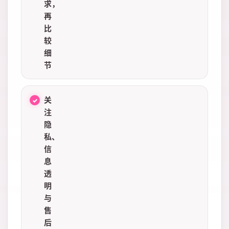
求，
再
比
较
细
节
关
注
隐
私、
信
息
透
明
与
售
后