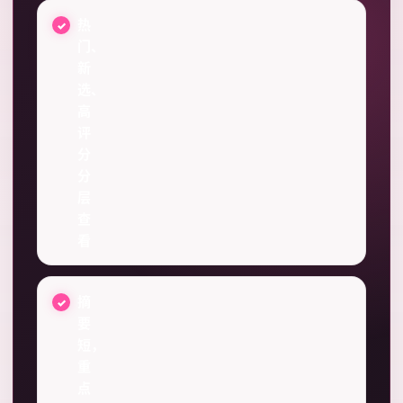
热
门、
新
选、
高
评
分
分
层
查
看
摘
要
短，
重
点