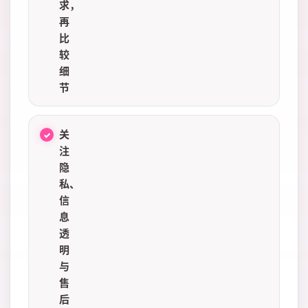
求，
再
比
较
细
节
关
注
隐
私、
信
息
透
明
与
售
后