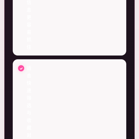
信
息
更
容
易
抓
住
适
合
快
速
筛
选
与
收
藏
对