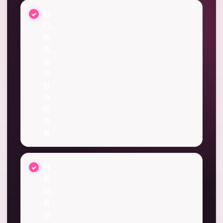
热
门、
新
选、
高
评
分
分
层
查
看
摘
要
短，
重
点