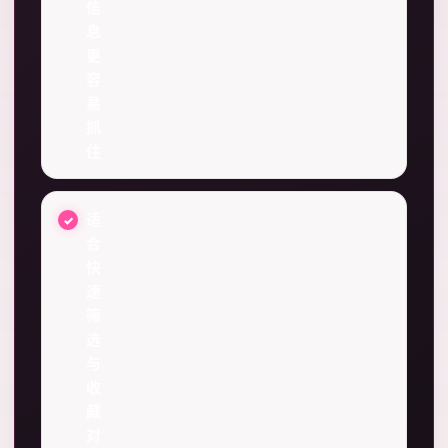
信
息
更
容
易
抓
住
适
合
快
速
筛
选
与
收
藏
对