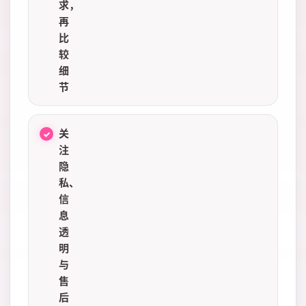
求，
再
比
较
细
节
关
注
隐
私、
信
息
透
明
与
售
后