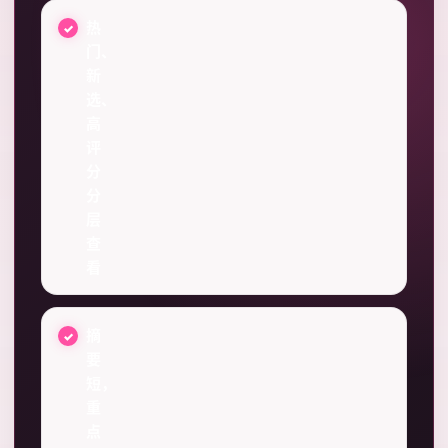
热
门、
新
选、
高
评
分
分
层
查
看
摘
要
短，
重
点