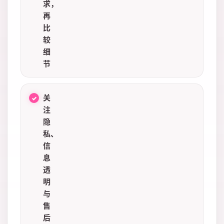
求，
再
比
较
细
节
关
注
隐
私、
信
息
透
明
与
售
后