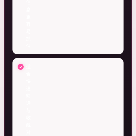
信
息
更
容
易
抓
住
适
合
快
速
筛
选
与
收
藏
对