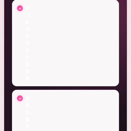
热
门、
新
选、
高
评
分
分
层
查
看
摘
要
短，
重
点