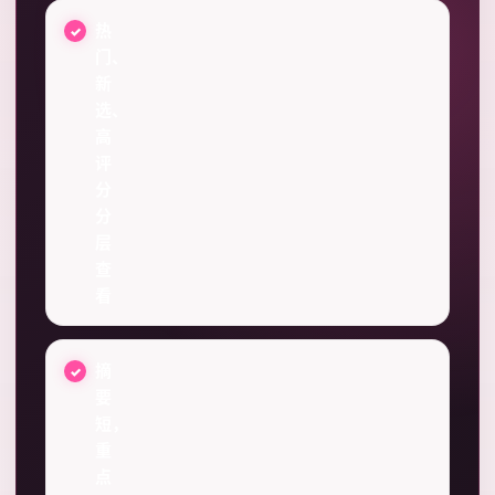
热
门、
新
选、
高
评
分
分
层
查
看
摘
要
短，
重
点