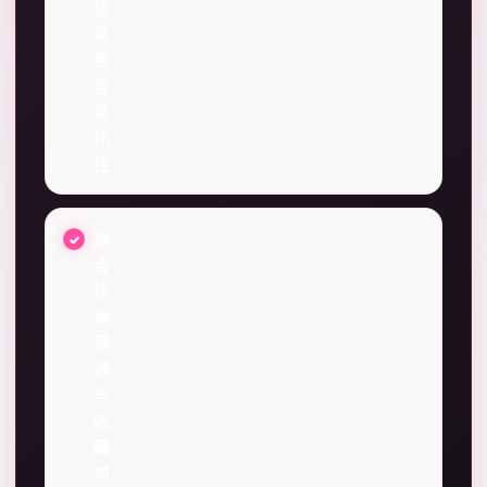
信
息
更
容
易
抓
住
适
合
快
速
筛
选
与
收
藏
对