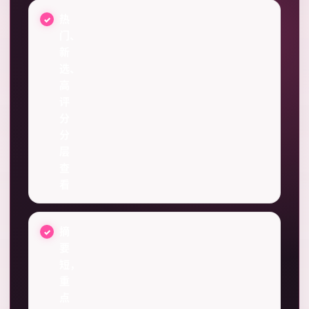
热
门、
新
选、
高
评
分
分
层
查
看
摘
要
短，
重
点