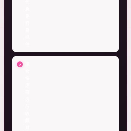
信
息
更
容
易
抓
住
适
合
快
速
筛
选
与
收
藏
对