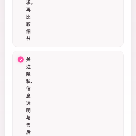
求，
再
比
较
细
节
关
注
隐
私、
信
息
透
明
与
售
后