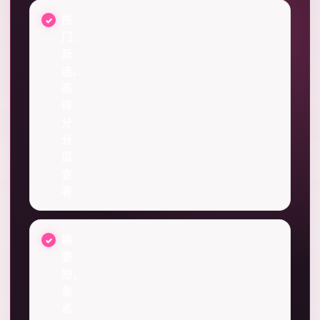
热
门、
新
选、
高
评
分
分
层
查
看
摘
要
短，
重
点