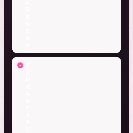
信
息
更
容
易
抓
住
适
合
快
速
筛
选
与
收
藏
对