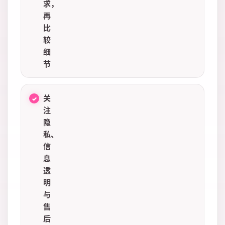
求，
再
比
较
细
节
关
注
隐
私、
信
息
透
明
与
售
后