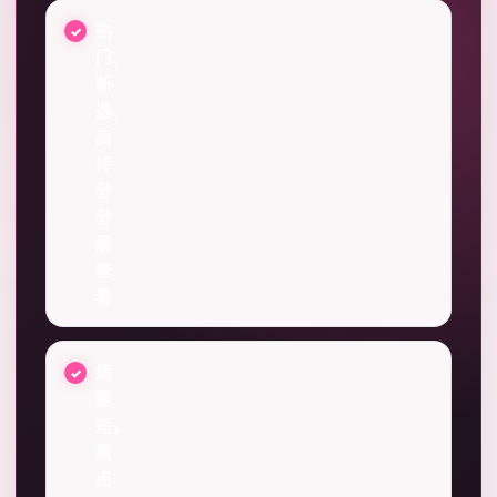
热
门、
新
选、
高
评
分
分
层
查
看
摘
要
短，
重
点