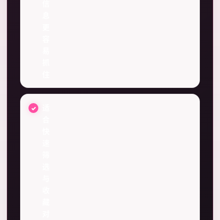
信
息
更
容
易
抓
住
适
合
快
速
筛
选
与
收
藏
对