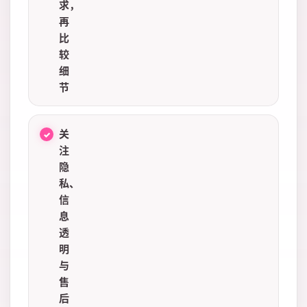
求，
再
比
较
细
节
关
注
隐
私、
信
息
透
明
与
售
后