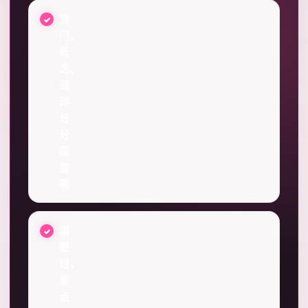
热
门、
新
选、
高
评
分
分
层
查
看
摘
要
短，
重
点