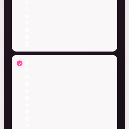
信
息
更
容
易
抓
住
适
合
快
速
筛
选
与
收
藏
对