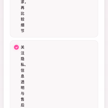
求，
再
比
较
细
节
关
注
隐
私、
信
息
透
明
与
售
后