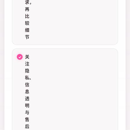
求，
再
比
较
细
节
关
注
隐
私、
信
息
透
明
与
售
后