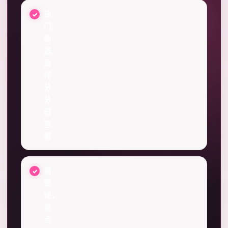
热
门、
新
选、
高
评
分
分
层
查
看
摘
要
短，
重
点