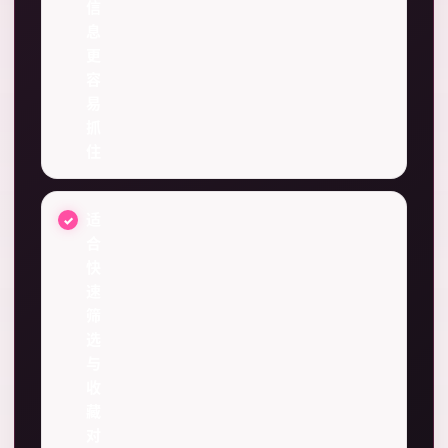
信
息
更
容
易
抓
住
适
合
快
速
筛
选
与
收
藏
对