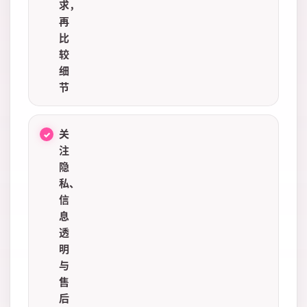
求，
再
比
较
细
节
关
注
隐
私、
信
息
透
明
与
售
后