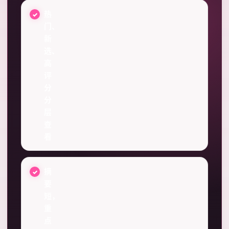
热
门、
新
选、
高
评
分
分
层
查
看
摘
要
短，
重
点