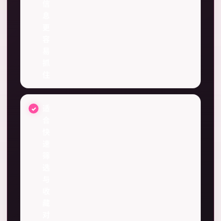
信
息
更
容
易
抓
住
适
合
快
速
筛
选
与
收
藏
对