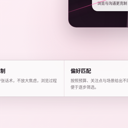
浏览与沟通更克制
克制
偏好匹配
夸张话术，不放大焦虑，浏览过程
按照预算、关注点与场景给出不
。
便于逐步筛选。