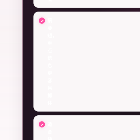
摘
要
短，
重
点
信
息
更
容
易
抓
住
适
合
快