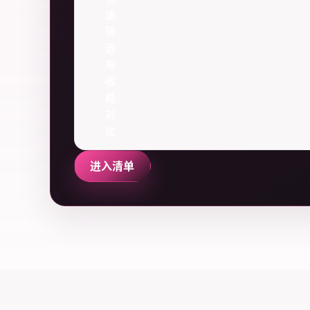
速
筛
选
与
收
藏
对
比
进入清单