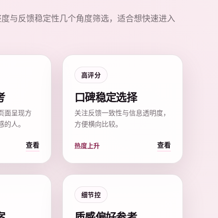
整度与反馈稳定性几个角度筛选，适合想快速进入
高评分
考
口碑稳定选择
页面呈现方
关注反馈一致性与信息透明度，
感的人。
方便横向比较。
查看
查看
热度上升
细节控
案
质感偏好参考