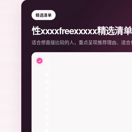
精选清单
性xxxxfreexxxxx精选清单
适合想直接比较的人，重点呈现推荐理由、适合
热
门、
新
选、
高
评
分
分
层
查
看