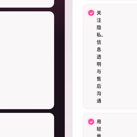
关
注
隐
私、
信
息
透
明
与
售
后
沟
通
用
轻
量