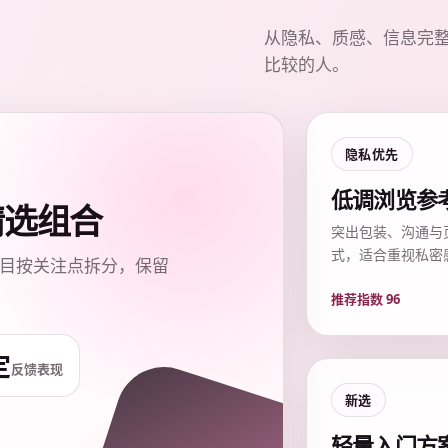
从隐私、质感、信息完
比较的人。
隐私优先
低调浏览参
质精选组合
突出包装、沟通与
式，适合重视私密
目按关注点拆分，保留
推荐指数 96
定
反馈表现
新选
轻量入门方