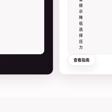
提
示
降
低
选
择
压
力
查看指南