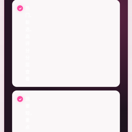
热
门、
新
选、
高
评
分
分
层
查
看
摘
要
短，
重
点