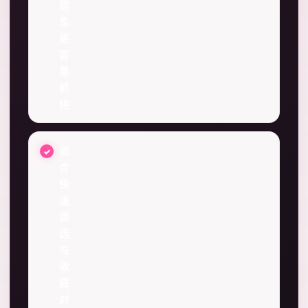
信
息
更
容
易
抓
住
适
合
快
速
筛
选
与
收
藏
对