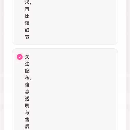
求，
再
比
较
细
节
关
注
隐
私、
信
息
透
明
与
售
后