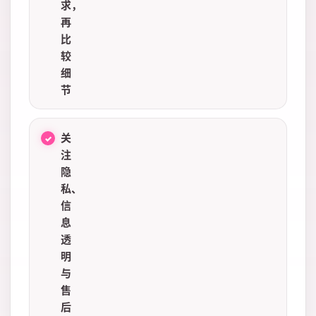
求，
再
比
较
细
节
关
注
隐
私、
信
息
透
明
与
售
后