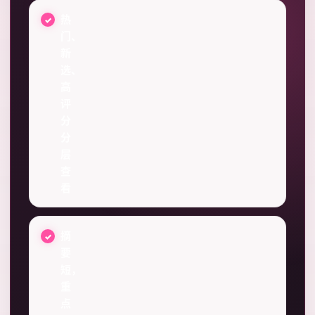
热
门、
新
选、
高
评
分
分
层
查
看
摘
要
短，
重
点