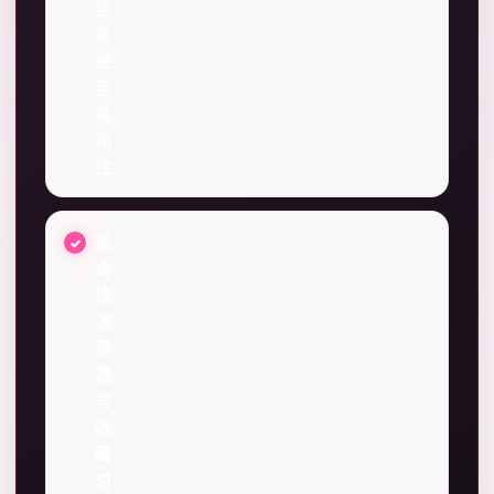
信
息
更
容
易
抓
住
适
合
快
速
筛
选
与
收
藏
对