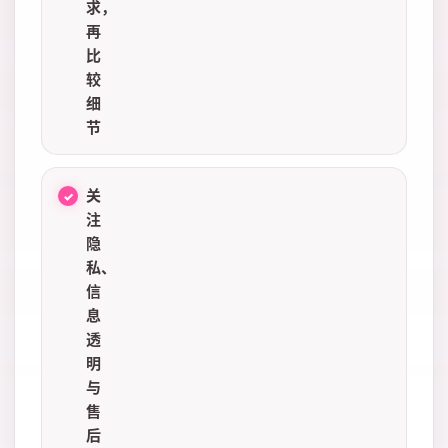
求，
再
比
较
细
节
关
注
隐
私、
信
息
透
明
与
售
后