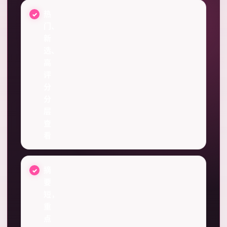
热
门、
新
选、
高
评
分
分
层
查
看
摘
要
短，
重
点