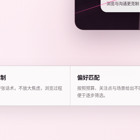
浏览与沟通更克制
克制
偏好匹配
夸张话术，不放大焦虑，浏览过程
按照预算、关注点与场景给出不
。
便于逐步筛选。