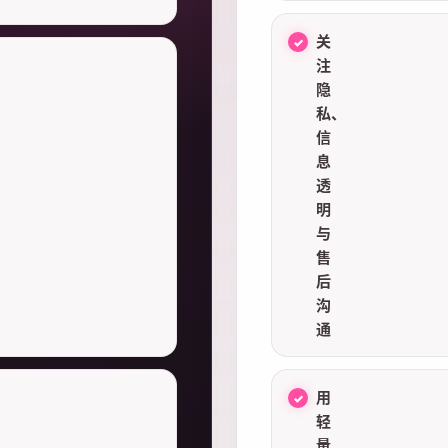
关
注
隐
私、
信
息
透
明
与
售
后
沟
通
用
轻
量