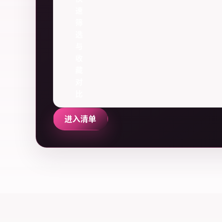
速
筛
选
与
收
藏
对
比
进入清单