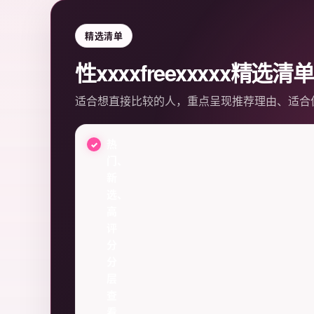
精选清单
性xxxxfreexxxxx精选清单
适合想直接比较的人，重点呈现推荐理由、适合
热
门、
新
选、
高
评
分
分
层
查
看