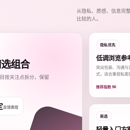
从隐私、质感、信息完
比较的人。
隐私优先
低调浏览参
质精选组合
突出包装、沟通与
式，适合重视私密
目按关注点拆分，保留
推荐指数 96
定
反馈表现
新选
轻量入门方