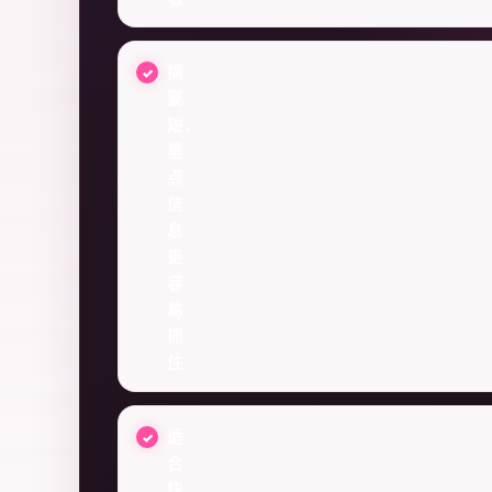
摘
要
短，
重
点
信
息
更
容
易
抓
住
适
合
快