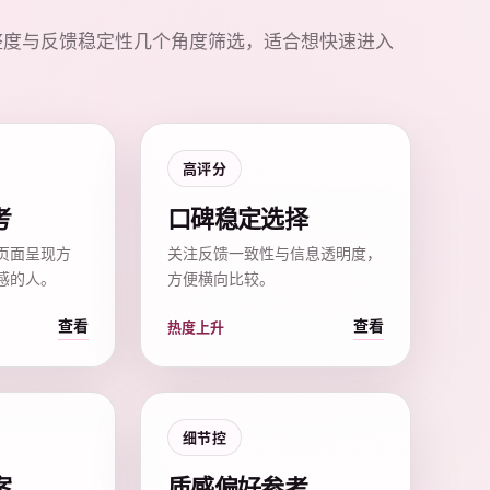
整度与反馈稳定性几个角度筛选，适合想快速进入
高评分
考
口碑稳定选择
页面呈现方
关注反馈一致性与信息透明度，
感的人。
方便横向比较。
查看
查看
热度上升
细节控
案
质感偏好参考