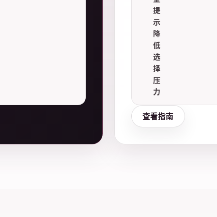
提
示
降
低
选
择
压
力
查看指南