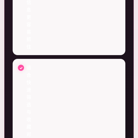
信
息
更
容
易
抓
住
适
合
快
速
筛
选
与
收
藏
对