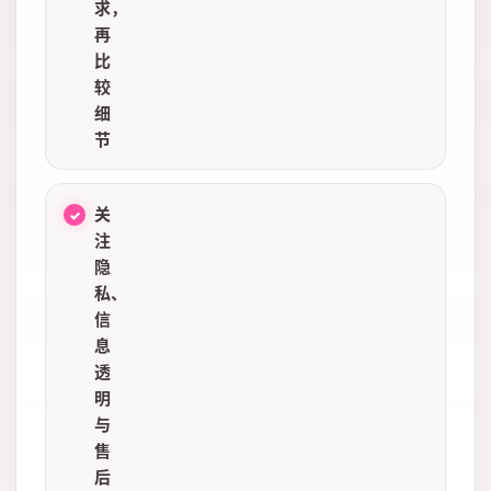
求，
再
比
较
细
节
关
注
隐
私、
信
息
透
明
与
售
后