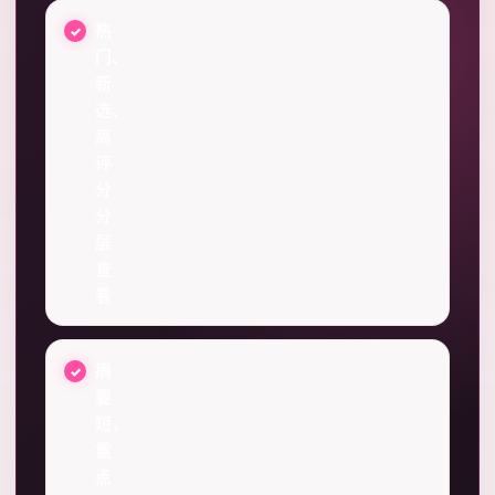
热
门、
新
选、
高
评
分
分
层
查
看
摘
要
短，
重
点