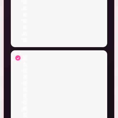
信
息
更
容
易
抓
住
适
合
快
速
筛
选
与
收
藏
对