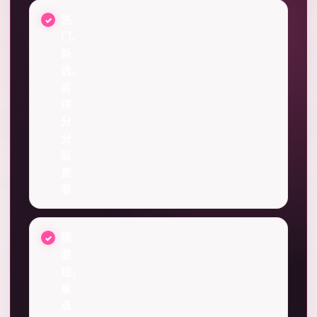
热
门、
新
选、
高
评
分
分
层
查
看
摘
要
短，
重
点