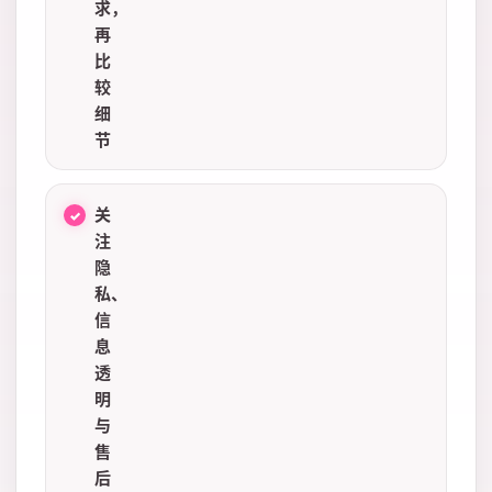
求，
再
比
较
细
节
关
注
隐
私、
信
息
透
明
与
售
后