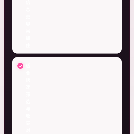
信
息
更
容
易
抓
住
适
合
快
速
筛
选
与
收
藏
对