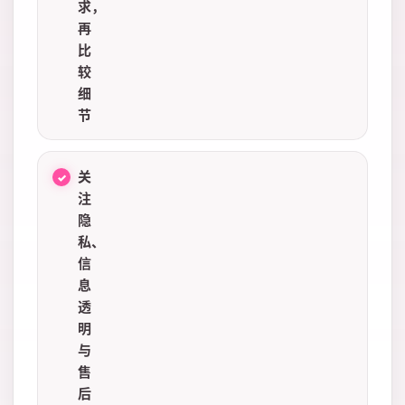
求，
再
比
较
细
节
关
注
隐
私、
信
息
透
明
与
售
后