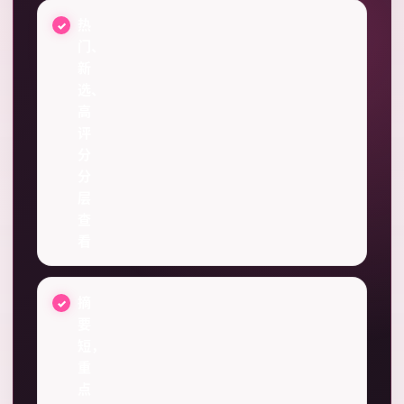
热
门、
新
选、
高
评
分
分
层
查
看
摘
要
短，
重
点