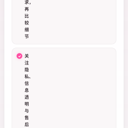
求，
再
比
较
细
节
关
注
隐
私、
信
息
透
明
与
售
后