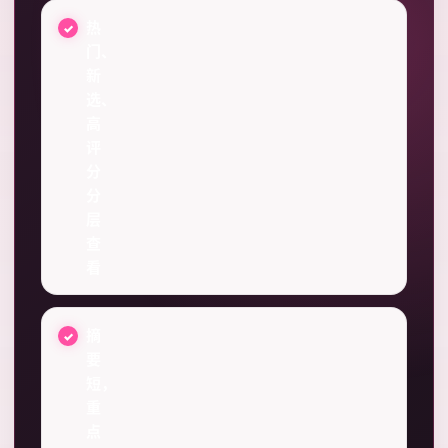
热
门、
新
选、
高
评
分
分
层
查
看
摘
要
短，
重
点