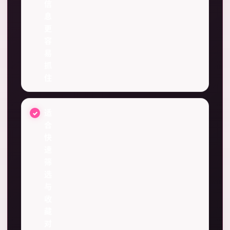
信
息
更
容
易
抓
住
适
合
快
速
筛
选
与
收
藏
对