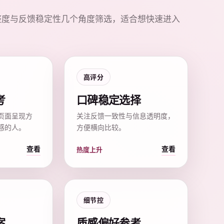
整度与反馈稳定性几个角度筛选，适合想快速进入
高评分
考
口碑稳定选择
页面呈现方
关注反馈一致性与信息透明度，
感的人。
方便横向比较。
查看
查看
热度上升
细节控
案
质感偏好参考