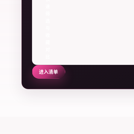
速
筛
选
与
收
藏
对
比
进入清单