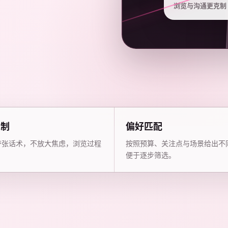
浏览与沟通更克制
克制
偏好匹配
夸张话术，不放大焦虑，浏览过程
按照预算、关注点与场景给出不
。
便于逐步筛选。