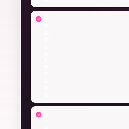
摘
要
短，
重
点
信
息
更
容
易
抓
住
适
合
快