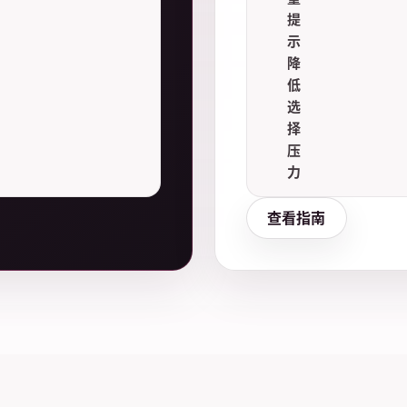
提
示
降
低
选
择
压
力
查看指南