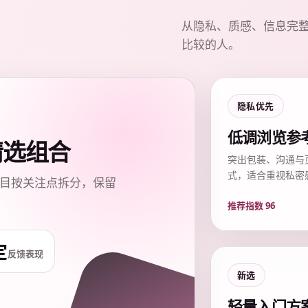
从隐私、质感、信息完
比较的人。
隐私优先
低调浏览参
质精选组合
突出包装、沟通与
式，适合重视私密
目按关注点拆分，保留
推荐指数 96
定
反馈表现
新选
轻量入门方