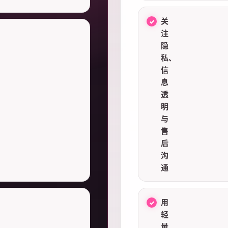
关
注
隐
私、
信
息
透
明
与
售
后
沟
通
用
轻
量