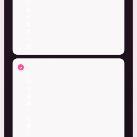
信
息
更
容
易
抓
住
适
合
快
速
筛
选
与
收
藏
对