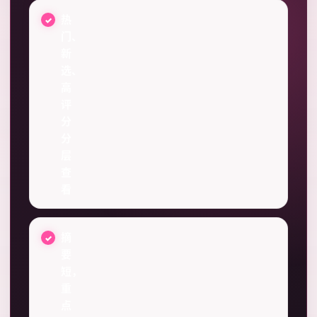
热
门、
新
选、
高
评
分
分
层
查
看
摘
要
短，
重
点