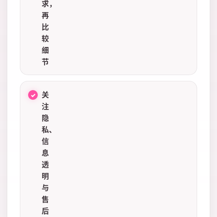
求，
再
比
较
细
节
关
注
隐
私、
信
息
透
明
与
售
后