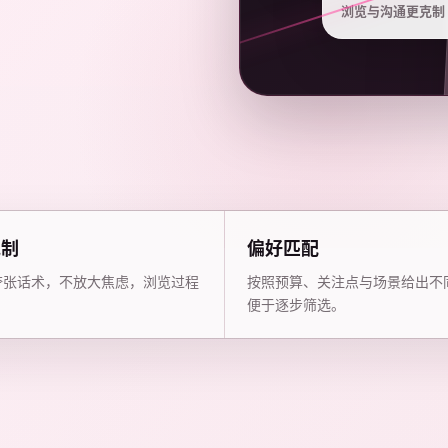
浏览与沟通更克制
克制
偏好匹配
夸张话术，不放大焦虑，浏览过程
按照预算、关注点与场景给出不
。
便于逐步筛选。