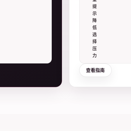
提
示
降
低
选
择
压
力
查看指南