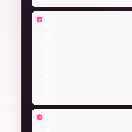
摘
要
短，
重
点
信
息
更
容
易
抓
住
适
合
快