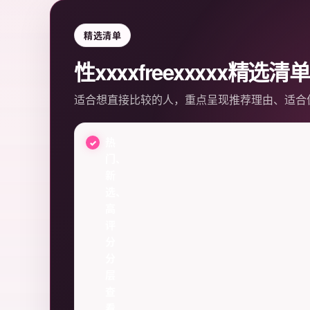
精选清单
性xxxxfreexxxxx精选清单
适合想直接比较的人，重点呈现推荐理由、适合
热
门、
新
选、
高
评
分
分
层
查
看