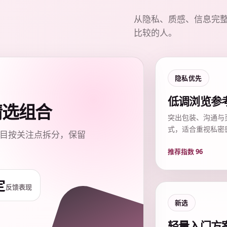
从隐私、质感、信息完
比较的人。
隐私优先
低调浏览参
质精选组合
突出包装、沟通与
式，适合重视私密
目按关注点拆分，保留
推荐指数 96
定
反馈表现
新选
轻量入门方