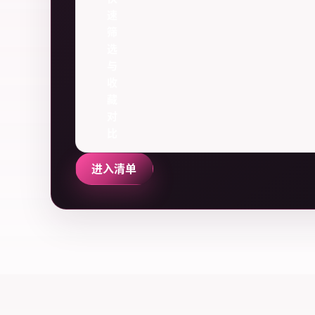
速
筛
选
与
收
藏
对
比
进入清单