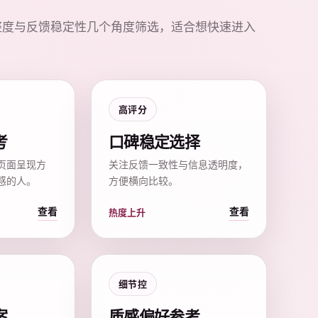
整度与反馈稳定性几个角度筛选，适合想快速进入
高评分
考
口碑稳定选择
页面呈现方
关注反馈一致性与信息透明度，
感的人。
方便横向比较。
查看
查看
热度上升
细节控
案
质感偏好参考