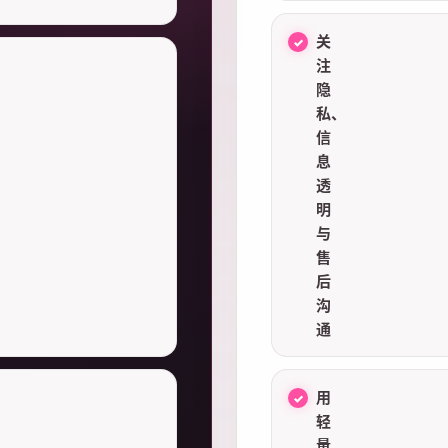
关
注
隐
私、
信
息
透
明
与
售
后
沟
通
用
轻
量