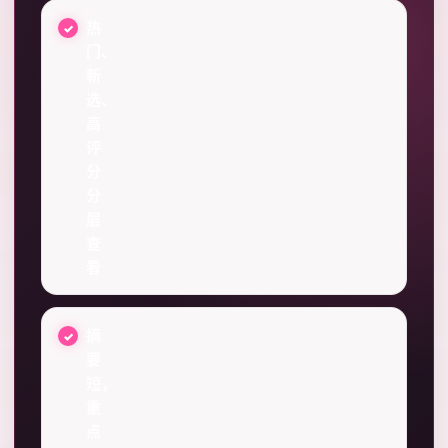
热
门、
新
选、
高
评
分
分
层
查
看
摘
要
短，
重
点