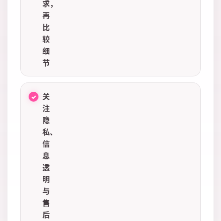
求，
再
比
较
细
节
关
注
隐
私、
信
息
透
明
与
售
后