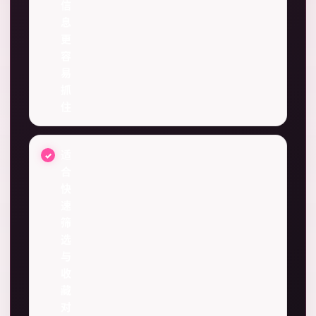
信
息
更
容
易
抓
住
适
合
快
速
筛
选
与
收
藏
对