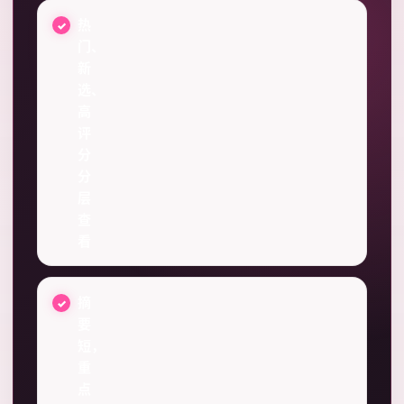
热
门、
新
选、
高
评
分
分
层
查
看
摘
要
短，
重
点