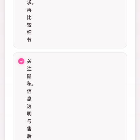
求，
再
比
较
细
节
关
注
隐
私、
信
息
透
明
与
售
后