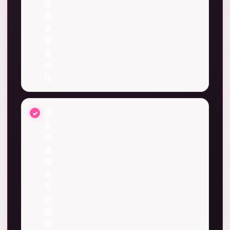
信
息
更
容
易
抓
住
适
合
快
速
筛
选
与
收
藏
对